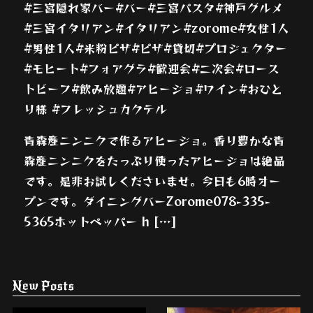
#三宮隠れ家バー#バー#三宮パスタ#神戸グルメ
#三宮イタリアン#イタリアン#zorome#女性1人
#男性1人#米粉ピザ#ピザ#貸切#プロジェクター
#モヒート#フォアグラ#歓迎会#二次会#ロース
トビーフ#飲み放題#アヒージョ#ワイン#おひと
り様 #フレッシュカクテル
青森産ニンニクで作るアヒージョ。香り豊かな青
森産ニンニクをたっぷり使ったアヒージョは絶品
です。是非お試しくださいませ。今日も6時オー
プンです。ダイニングバーZorome078-335-
5365ホットペッパー h […]
New Posts