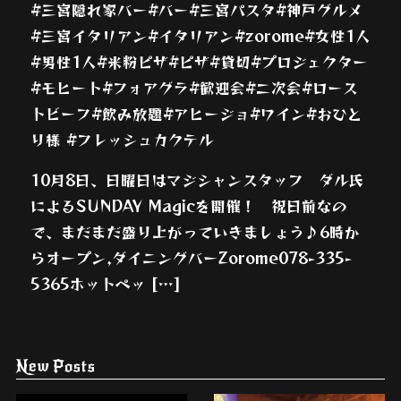
#三宮隠れ家バー#バー#三宮パスタ#神戸グルメ
#三宮イタリアン#イタリアン#zorome#女性1人
#男性1人#米粉ピザ#ピザ#貸切#プロジェクター
#モヒート#フォアグラ#歓迎会#二次会#ロース
トビーフ#飲み放題#アヒージョ#ワイン#おひと
り様 #フレッシュカクテル
10月8日、日曜日はマジシャンスタッフ ダル氏
によるSUNDAY Magicを開催！ 祝日前なの
で、まだまだ盛り上がっていきましょう♪6時か
らオープン,ダイニングバーZorome078-335-
5365ホットペッ […]
New Posts