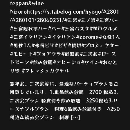
teppan&wine
Nizorohttps://s.tabelog.com/hyogo/A2801
/A280101/28060231/#三宮#三ノ宮#三宮バー
#三宮隠れ家バー#バー#三宮パスタ#神戸グルメ
#三宮イタリアン#イタリアン#zorome#女性1人
#男性1人#米粉ピザ#ピザ#貸切#プロジェクター
#モヒート#フォアグラ#歓迎会#二次会#ロース
トビーフ#飲み放題#アヒージョ#ワイン#おひと
り様 #フレッシュカクテル
忘年会、二次会等に、最適なパーティプランをご
用意しています。1.単品飲み放題 2700 税込2.
二次会プラン 軽食付き飲み放題 3250税込3.リ
ーズナブルプラン 料理6品飲み放題付き 4250
税込4.飲み会プラン 料理 […]