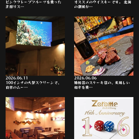
ピンクグレープフルーツを使った
オススメのウイスキーです。 北海
生搾りス…
の潮風が…
2026.06.11
2026.06.06
100インチの大型スクリーンで、
姉妹店のステーキ店の、美味しい
自作のムー…
和牛を使…