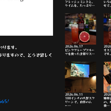
フレッシュミントと、
いろ
ライムを、たっぷり…
せて
2026.06.17
2026
わります。
ピンクグレープフルー
オス
ツを使った生搾りス…
です
参りますので、どうぞ宜しく
2026.06.11
2026
100インチの大型スク
姉妹
665/
リーンで、自作のム
の、
ー…
使…