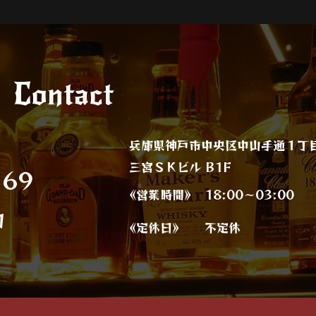
Contact
兵庫県神戸市中央区中山手通１丁
三宮ＳＫビル B1F
169
《営業時間》
18:00～03:00
約
《定休日》
不定休