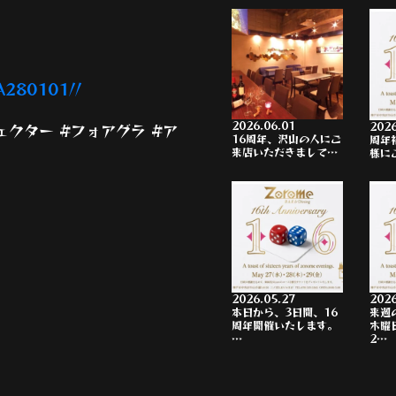
A280101//
2026.06.01
2026
ジェクター #フォアグラ #ア
16周年、沢山の人にご
周年
来店いただきまして…
様に
2026.05.27
2026
本日から、3日間、16
来週
周年開催いたします。
木曜
…
2…