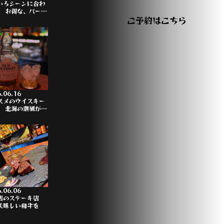
いろシーンに合わ
、 お得な、パー…
ご予約はこちら
.06.16
スメのウイスキー
。 北海の潮風が…
.06.06
店のステーキ店
美味しい和牛を